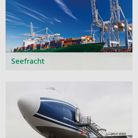
Verkehrsträgern, Ideen, Erfahrung und
leistungsfähiger Dispositionssoftware bieten wir
intelligente, wirtschaftliche und
ressourcenschonende Lösungen.
Seefracht
Ob kleine Ladungen, ganze Container oder
sperriges Gut: Wir bieten Ihnen ein großes
Portfolio an Seefrachtdienstleistungen wie zum
Beispiel Vollcontainerverkehre und regelmäßige
Sammelverkehre.