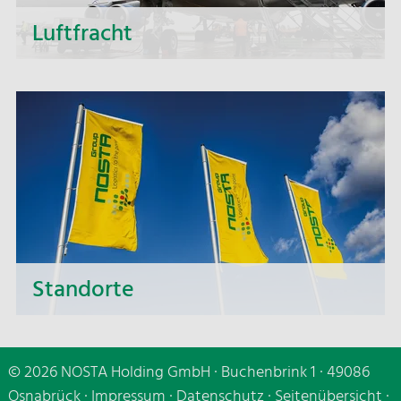
Luftfracht
Von Konsolidierungs- und Direktverladungen
über Projekt- und Charterverkehre bis hin zu On-
Board-Courier-Services. Wir bieten Ihnen ein
breites Spektrum an Luftracht Dienstleistungen.
Standorte
Lernen Sie unsere Niederlassungen und Ihre
persönlichen Ansprechpartner vor Ort kennen.
© 2026 NOSTA Holding GmbH · Buchenbrink 1 · 49086
Osnabrück ·
Impressum
·
Datenschutz
·
Seitenübersicht
·