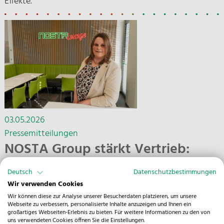
Effekte.
03.05.2026
Pressemitteilungen
NOSTA Group stärkt Vertrieb:
Janina Reichert wird Head of Sales
Deutsch
Datenschutzbestimmungen
Germany
Wir verwenden Cookies
Wir können diese zur Analyse unserer Besucherdaten platzieren, um unsere
Janina Reichert wird Head of Sales Germany bei der
Webseite zu verbessern, personalisierte Inhalte anzuzeigen und Ihnen ein
großartiges Webseiten-Erlebnis zu bieten. Für weitere Informationen zu den von
NOSTA Group und übernimmt ab 1. Mai 2026 die
uns verwendeten Cookies öffnen Sie die Einstellungen.