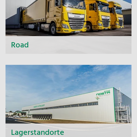
sind.
Road
Über kurze Distanzen oder zu fernen Zielen, ob
Klein- oder Großraumtransport – mit allen
Verkehrsträgern, Ideen, Erfahrung und
leistungsfähiger Dispositionssoftware bieten wir
intelligente, wirtschaftliche und
ressourcenschonende Lösungen.
Lagerstandorte