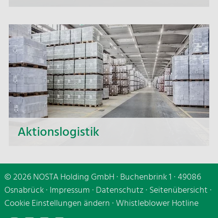
Auf aktuell mehr als 150.000 m² Logistikfläche
schaffen wir Raum für vielfältige Möglichkeiten -
ob als dedizierter Single User Standort für einen
Kunden oder als Multi-User Standort für mehrere
Kunden.
Aktionslogistik
Mit schnellen und zuverlässigen Transporten
gewährleisten wir nicht nur termingerechte
© 2026 NOSTA Holding GmbH · Buchenbrink 1 · 49086
Anlieferungen, sondern auch die
Osnabrück ·
Impressum
·
Datenschutz
·
Seitenübersicht
·
flächendeckende Versorgung der
Cookie Einstellungen ändern
·
Whistleblower Hotline
Handelsunternehmen.