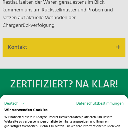
Restlaufzeiten der Waren genauestens im Blick,
kümmern uns um Rückstellmuster und Proben und
setzen auf aktuelle Methoden der
Chargenrückverfolgung.
Kontakt
Unsere Ansprechpartner und
Ansprechpartnerinnen stehen Ihnen gerne zur
ZERTIFIZIERT? NA KLAR!
Verfügung.
Sprechen Sie uns an
Um im Bereich der Lebensmittel höchste Standards zu
Deutsch
Datenschutzbestimmungen
garantieren, wurde an unseren Lagerstandorten das
Wir verwenden Cookies
HACCP-Konzept umgesetzt und zertifiziert.
Wir können diese zur Analyse unserer Besucherdaten platzieren, um unsere
Webseite zu verbessern, personalisierte Inhalte anzuzeigen und Ihnen ein
großartiges Webseiten-Erlebnis zu bieten. Für weitere Informationen zu den von