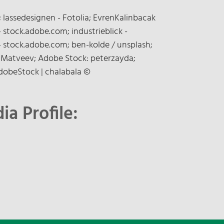
a; lassedesignen - Fotolia; EvrenKalinbacak
- stock.adobe.com; industrieblick -
- stock.adobe.com; ben-kolde / unsplash;
 Matveev; Adobe Stock: peterzayda;
dobeStock | chalabala ©
a Profile: