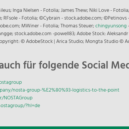
leus; Inga Nielsen - Fotolia; James Thew; Niki Love - Fotoli
de; RFsole - Fotolia; ©Cybrain - stock.adobe.com; ©Petinovs 
adobe.com; MWiner - Fotolia; Thomas Steuer;
chingyunsong
angge; stock.adobe.com -powell83; Adobe Stock: Aleksandr
opyright: © AdobeStock | Arica Studio; Mongta Studio © A
auch für folgende Social Medi
ostagroup
pany/nosta-group-%E2%80%93-logistics-to-the-point
er/NOSTAGroup
nostagroup/?hl=de