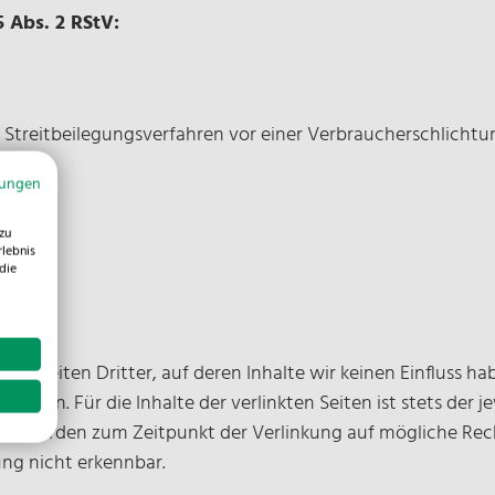
5 Abs. 2 RStV:
an Streitbeilegungsverfahren vor einer Verbraucherschlichtu
mungen
zu
rlebnis
die
Webseiten Dritter, auf deren Inhalte wir keinen Einfluss ha
men. Für die Inhalte der verlinkten Seiten ist stets der je
eiten wurden zum Zeitpunkt der Verlinkung auf mögliche Rec
ung nicht erkennbar.