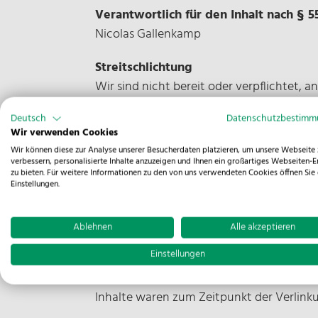
Verantwortlich für den Inhalt nach § 5
Nicolas Gallenkamp
Streitschlichtung
Wir sind nicht bereit oder verpflichtet, 
Deutsch
Datenschutzbestim
Code of Conduct
Wir verwenden Cookies
Wir können diese zur Analyse unserer Besucherdaten platzieren, um unsere Webseite 
Supplier Code of Conduct
verbessern, personalisierte Inhalte anzuzeigen und Ihnen ein großartiges Webseiten-E
zu bieten. Für weitere Informationen zu den von uns verwendeten Cookies öffnen Sie 
Einstellungen.
Haftung für Links
Ablehnen
Alle akzeptieren
Unser Angebot enthält Links zu externen 
Einstellungen
fremden Inhalte auch keine Gewähr überneh
Seiten verantwortlich. Die verlinkten S
Inhalte waren zum Zeitpunkt der Verlink