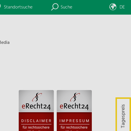
Standortsuche
Suche
DE
edia
Tagespreis