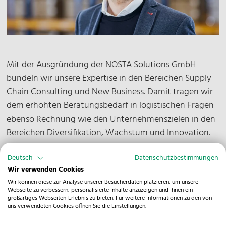
Mit der Ausgründung der NOSTA Solutions GmbH
bündeln wir unsere Expertise in den Bereichen Supply
Chain Consulting und New Business. Damit tragen wir
dem erhöhten Beratungsbedarf in logistischen Fragen
ebenso Rechnung wie den Unternehmenszielen in den
Bereichen Diversifikation, Wachstum und Innovation.
COO der neuen Gesellschaft ist Jan Steinacker.
Deutsch
Datenschutzbestimmungen
Der Beratungsbedarf zu logistischen
Wir verwenden Cookies
Herausforderungen ist in vielen Branchen in den
Wir können diese zur Analyse unserer Besucherdaten platzieren, um unsere
Webseite zu verbessern, personalisierte Inhalte anzuzeigen und Ihnen ein
letzten Jahren massiv gestiegen. Hier bietet sich die
großartiges Webseiten-Erlebnis zu bieten. Für weitere Informationen zu den von
uns verwendeten Cookies öffnen Sie die Einstellungen.
Solutions nicht nur als Sparringspartner, sondern auch
bei der Entwicklung von zukunftsweisenden