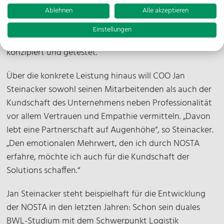
Logistiklösungen für die Kundschaft an. So werden bei
Ablehnen
Alle akzeptieren
der neuen Gesellschaft unter anderem IT-getriebene
Einstellungen
Tools zur Vereinfachung von Prozessaufnahmen
konzipiert und getestet.
Über die konkrete Leistung hinaus will COO Jan
Steinacker sowohl seinen Mitarbeitenden als auch der
Kundschaft des Unternehmens neben Professionalität
vor allem Vertrauen und Empathie vermitteln. „Davon
lebt eine Partnerschaft auf Augenhöhe“, so Steinacker.
„Den emotionalen Mehrwert, den ich durch NOSTA
erfahre, möchte ich auch für die Kundschaft der
Solutions schaffen.“
Jan Steinacker steht beispielhaft für die Entwicklung
der NOSTA in den letzten Jahren: Schon sein duales
BWL-Studium mit dem Schwerpunkt Logistik