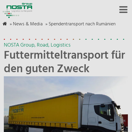
»
News & Media
»
Spendentransport nach Rumänien
NOSTA Group
Road
Logistics
Futtermitteltransport für
den guten Zweck