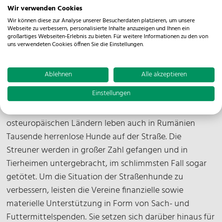
wurde sein Eintreffen schon sehnlichst erwartet. Die
Wir verwenden Cookies
Tierschutzorganisationen „Suceava Memory of Tina
Wir können diese zur Analyse unserer Besucherdaten platzieren, um unsere
Webseite zu verbessern, personalisierte Inhalte anzuzeigen und Ihnen ein
e.V.“ und „Heart 4 Botosani Strays“ nahmen die
großartiges Webseiten-Erlebnis zu bieten. Für weitere Informationen zu den von
uns verwendeten Cookies öffnen Sie die Einstellungen.
Futtermittel in Empfang. Die Spenden werden nun
mehreren Tierheimen in der Region zugutekommen.
Ablehnen
Alle akzeptieren
Die beiden Vereine haben es sich zur Aufgabe
Einstellungen
gemacht, das Leben der rumänischen Straßenhunde
erträglicher zu machen. Wie in vielen anderen süd- und
osteuropäischen Ländern leben auch in Rumänien
Tausende herrenlose Hunde auf der Straße. Die
Streuner werden in großer Zahl gefangen und in
Tierheimen untergebracht, im schlimmsten Fall sogar
getötet. Um die Situation der Straßenhunde zu
verbessern, leisten die Vereine finanzielle sowie
materielle Unterstützung in Form von Sach- und
Futtermittelspenden. Sie setzen sich darüber hinaus für