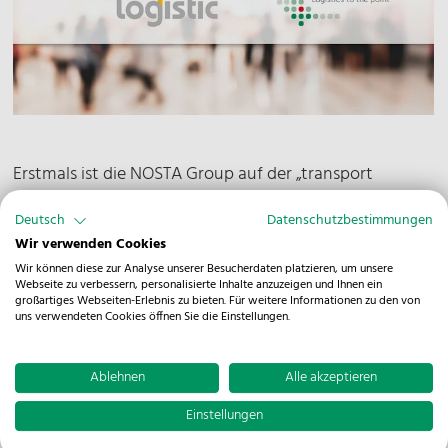
Erstmals ist die NOSTA Group auf der „transport
logistic“ in München als Hauptaussteller vertreten. Auf
Deutsch
Datenschutzbestimmungen
der internationalen Logistik-Leitmesse können sich die
Wir verwenden Cookies
Besucher vom 9. bis zum 12. Mai 2023 zu aktuellen
Wir können diese zur Analyse unserer Besucherdaten platzieren, um unsere
Trends und Themen aus der Logistikwelt informieren
Webseite zu verbessern, personalisierte Inhalte anzuzeigen und Ihnen ein
großartiges Webseiten-Erlebnis zu bieten. Für weitere Informationen zu den von
und wertvolle Kontakte knüpfen. In Halle 5 unter der
uns verwendeten Cookies öffnen Sie die Einstellungen.
Standnummer 211 werden unsere
Produktgesellschaften sowie deren Leistungsportfolio
Ablehnen
Alle akzeptieren
im Mittelpunkt stehen.
Einstellungen
Bei der Gestaltung des NOSTA-Standes setzen wir auf