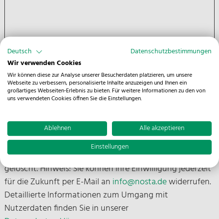
Deutsch
Datenschutzbestimmungen
Wir verwenden Cookies
Wir können diese zur Analyse unserer Besucherdaten platzieren, um unsere
Webseite zu verbessern, personalisierte Inhalte anzuzeigen und Ihnen ein
großartiges Webseiten-Erlebnis zu bieten. Für weitere Informationen zu den von
uns verwendeten Cookies öffnen Sie die Einstellungen.
Ich stimme zu, dass meine Angaben aus dem
Kontaktformular zur Beantwortung meiner Anfrage
Ablehnen
Alle akzeptieren
erhoben und verarbeitet werden. Die Daten werden
Einstellungen
nach abgeschlossener Bearbeitung Ihrer Anfrage
gelöscht. Hinweis: Sie können Ihre Einwilligung jederzeit
für die Zukunft per E-Mail an
info@nosta.de
widerrufen.
Detaillierte Informationen zum Umgang mit
Nutzerdaten finden Sie in unserer