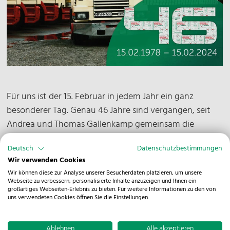
Für uns ist der 15. Februar in jedem Jahr ein ganz
besonderer Tag. Genau 46 Jahre sind vergangen, seit
Andrea und Thomas Gallenkamp gemeinsam die
heutige NOSTA Group gründeten. Die erste Lieferung
Deutsch
Datenschutzbestimmungen
der damaligen „NOSTA-Transport GmbH“ umfasste 15
Wir verwenden Cookies
Tonnen Stahl, die ab Papenburg per Lkw auf die Reise
Wir können diese zur Analyse unserer Besucherdaten platzieren, um unsere
gingen. Heute beschäftigen wir mehr als 800
Webseite zu verbessern, personalisierte Inhalte anzuzeigen und Ihnen ein
großartiges Webseiten-Erlebnis zu bieten. Für weitere Informationen zu den von
Mitarbeitende in 5 Ländern auf zwei Kontinenten und
uns verwendeten Cookies öffnen Sie die Einstellungen.
bedienen alle Verkehrsträger.
Ablehnen
Alle akzeptieren