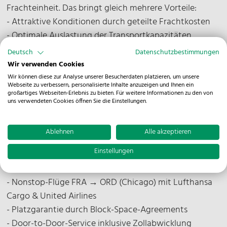
Frachteinheit. Das bringt gleich mehrere Vorteile:
- Attraktive Konditionen durch geteilte Frachtkosten
- Optimale Auslastung der Transportkapazitäten
- Planbare Laufzeiten dank regelmäßiger Abflüge
Deutsch
Datenschutzbestimmungen
Wir verwenden Cookies
Für wen eignet sich der Service?
Wir können diese zur Analyse unserer Besucherdaten platzieren, um unsere
Webseite zu verbessern, personalisierte Inhalte anzuzeigen und Ihnen ein
Besonders Unternehmen aus dem Maschinenbau,
großartiges Webseiten-Erlebnis zu bieten. Für weitere Informationen zu den von
uns verwendeten Cookies öffnen Sie die Einstellungen.
Automotive-Sektor oder eCommerce profitieren von
regelmäßigen Abflügen und festen Strukturen – ideal,
wenn keine Komplettladung benötigt wird, aber
Ablehnen
Alle akzeptieren
Planbarkeit und Verlässlichkeit gefragt sind.
Einstellungen
Vorteile unseres Services:
- Nonstop-Flüge FRA → ORD (Chicago) mit Lufthansa
Cargo & United Airlines
- Platzgarantie durch Block-Space-Agreements
- Door-to-Door-Service inklusive Zollabwicklung