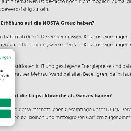
 auf Alternativen ist de-facto noch nicht möglich. Zumal d
tbewerbsfähig zu sein.
ut-Erhöhung auf die NOSTA Group haben?
n haben ab dem 1. Dezember massive Kostensteigerungen, 
nnerdeutschen Ladungsverkehren von Kostensteigerungen vo
mungen
, Investitionen in IT und gestiegene Energiepreise sind dab
zu
dministrativer Mehraufwand bei allen Beteiligten, da im la
rlebnis
die
hung auf die Logistikbranche als Ganzes haben?
aufgrund der wirtschaftlichen Gesamtlage unter Druck. Ber
ließungen bei kleinen und mittelgroßen Carriern zugenomme