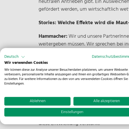
neutralen Antrieben gibt. Ein Ausweichen
gefördert werden, um wirtschaftlich wet
Stories: Welche Effekte wird die Ma
Hammacher:
Wir und unsere PartnerInne
weitergeben müssen. Wir sprechen bei i
durch die erhöhte Maut.
Deutsch
Datenschutzbestim
Wir verwenden Cookies
Zusätzliche Kosten durch steigende Löhne
Wir können diese zur Analyse unserer Besucherdaten platzieren, um unsere Webseite 
Darüber hinaus entsteht ein deutlicher a
verbessern, personalisierte Inhalte anzuzeigen und Ihnen ein großartiges Webseiten-E
zu bieten. Für weitere Informationen zu den von uns verwendeten Cookies öffnen Sie 
Offerten angepasst werden müssen.
Einstellungen.
Stories: Welche Effekte wird die Erhö
Ablehnen
Alle akzeptieren
Hammacher:
Die Logistikbranche steht 
Einstellungen
Anzahl der Insolvenzen oder Betriebssch
diese Entwicklung verstärkt.