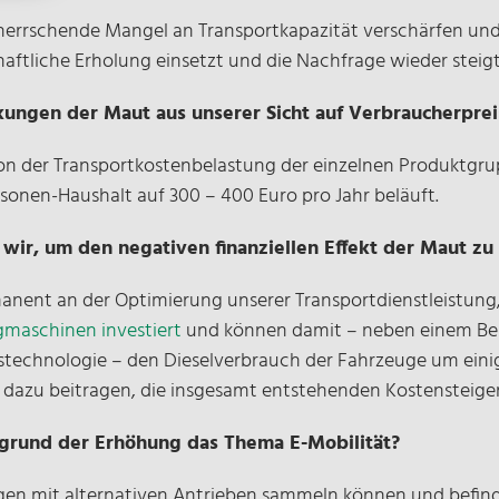
vorherrschende Mangel an Transportkapazität verschärfen un
aftliche Erholung einsetzt und die Nachfrage wieder steig
rkungen der Maut aus unserer Sicht auf Verbraucherpre
von der Transportkostenbelastung der einzelnen Produktgr
ersonen-Haushalt auf 300 – 400 Euro pro Jahr beläuft.
wir, um den negativen finanziellen Effekt der Maut z
anent an der Optimierung unserer Transportdienstleistung
gmaschinen investiert
und können damit – neben einem Bei
stechnologie – den Dieselverbrauch der Fahrzeuge um eini
ch dazu beitragen, die insgesamt entstehenden Kostensteig
rgrund der Erhöhung das Thema E-Mobilität?
gen mit alternativen Antrieben sammeln können und befin