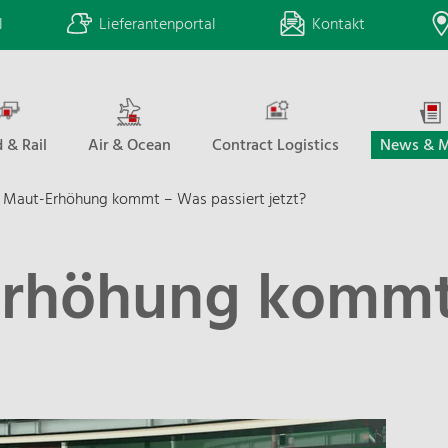
l
Lieferantenportal
Kontakt
 & Rail
Air & Ocean
Contract Logistics
News & M
 Maut-Erhöhung kommt – Was passiert jetzt?
Erhöhung komm