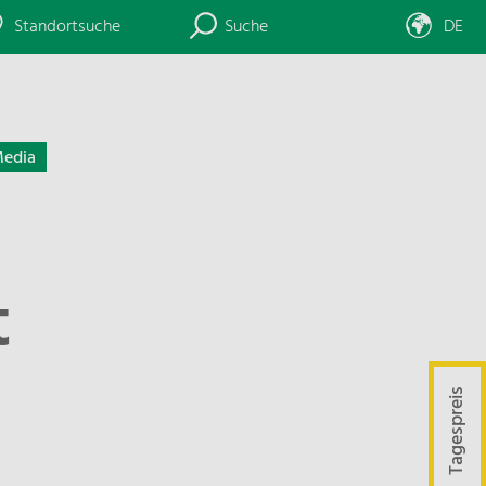
Standortsuche
Suche
DE
edia
t
Tagespreis