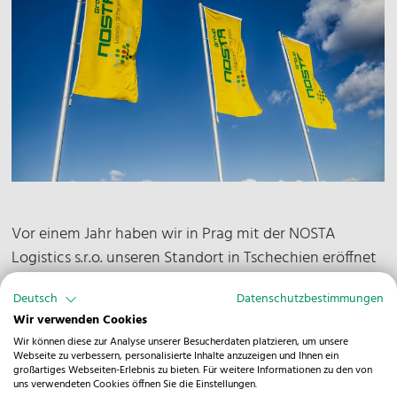
Vor einem Jahr haben wir in Prag mit der NOSTA
Logistics s.r.o. unseren Standort in Tschechien eröffnet
– und damit einen wichtigen Schritt gemacht, um
Deutsch
Datenschutzbestimmungen
unsere Kundinnen und Kunden in Mitteleuropa noch
Wir verwenden Cookies
direkter zu erreichen.
Wir können diese zur Analyse unserer Besucherdaten platzieren, um unsere
Webseite zu verbessern, personalisierte Inhalte anzuzeigen und Ihnen ein
großartiges Webseiten-Erlebnis zu bieten. Für weitere Informationen zu den von
Seitdem ist unser kleines, engagiertes Team in Prag
uns verwendeten Cookies öffnen Sie die Einstellungen.