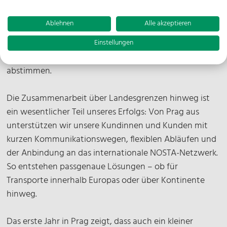
stetig gewachsen. Mit viel Einsatz und Nähe zum Markt
haben wir in kurzer Zeit wertvolle Kontakte aufgebaut
Ablehnen
Alle akzeptieren
und unsere ersten Projekte erfolgreich umgesetzt. Der
Fokus liegt dabei auf See- und Luftfrachtlösungen, die
Einstellungen
wir eng mit unseren europäischen Standorten
abstimmen.
Die Zusammenarbeit über Landesgrenzen hinweg ist
ein wesentlicher Teil unseres Erfolgs: Von Prag aus
unterstützen wir unsere Kundinnen und Kunden mit
kurzen Kommunikationswegen, flexiblen Abläufen und
der Anbindung an das internationale NOSTA-Netzwerk.
So entstehen passgenaue Lösungen – ob für
Transporte innerhalb Europas oder über Kontinente
hinweg.
Das erste Jahr in Prag zeigt, dass auch ein kleiner