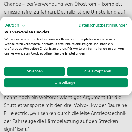
Chance – bei Verwendung von Ökostrom – komplett
emissionsfrei zu fahren. Deshalb ist die Umstellung auf
batteriebetriebene Fahrzeuge der größte Hebel, CO2-
Deutsch
Datenschutzbestimmungen
neutral zu werden“, sagt Jörg Prochaska, Leiter unserer
Wir verwenden Cookies
Niederlassung in Siebenlehn. Bei den knapp 3.000
Wir können diese zur Analyse unserer Besucherdaten platzieren, um unsere
Fahrten pro Jahr werden zwischen den beiden
Webseite zu verbessern, personalisierte Inhalte anzuzeigen und Ihnen ein
großartiges Webseiten-Erlebnis zu bieten. Für weitere Informationen zu den von
Standorten 55.000 Tonnen Material bewegt.
uns verwendeten Cookies öffnen Sie die Einstellungen.
So kommen auf den 140.000 gefahrenen Kilometern bis
Ablehnen
Alle akzeptieren
zu 160.000 Kilogramm CO2 zusammen, die nun
eingespart werden können. Alexander Remy, Process
Einstellungen
Manager Supply Chain and Logistics bei Felix Schoeller,
nennt noch ein weiteres wichtiges Argument für die
Shuttletransporte mit den drei Volvo-Lkw der Baureihe
FH electric: „Wir senken durch die leise Antriebstechnik
der Fahrzeuge die Lärmbelastung auf den Strecken
signifikant.“