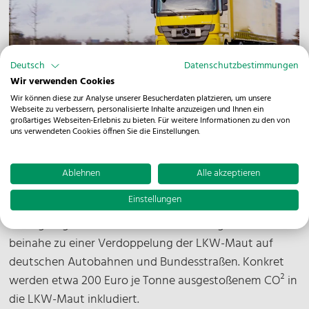
Deutsch
Datenschutzbestimmungen
Wir verwenden Cookies
Wir können diese zur Analyse unserer Besucherdaten platzieren, um unsere
Webseite zu verbessern, personalisierte Inhalte anzuzeigen und Ihnen ein
großartiges Webseiten-Erlebnis zu bieten. Für weitere Informationen zu den von
uns verwendeten Cookies öffnen Sie die Einstellungen.
Die Bundesregierung hat eine Reform des
Bundesfernstraßenmautgesetztes beschlossen. Mit
Ablehnen
Alle akzeptieren
dieser Reform soll der deutschen LKW-Maut ab dem
Einstellungen
1.12.2023 eine neue Komponente für den CO²-Ausstoß
hinzugefügt werden. Diese Veränderungen führen
beinahe zu einer Verdoppelung der LKW-Maut auf
deutschen Autobahnen und Bundesstraßen. Konkret
werden etwa 200 Euro je Tonne ausgestoßenem CO² in
die LKW-Maut inkludiert.