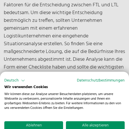
Faktoren für die Entscheidung zwischen FTL und LTL
bedeutsam. Um diese wichtige Entscheidung
bestmöglich zu treffen, sollten Unternehmen
gemeinsam mit einem erfahrenen
Logistikunternehmen eine eingehende
Situationsanalyse erstellen. So finden Sie eine
maßgeschneiderte Lösung, die auf die Bedürfnisse Ihres
Unternehmens abgestimmt ist. Diese Analyse kann die
Form einer Checkliste haben und sollte die wichtigsten
Entscheidungsfaktoren in den Fokus nehmen. Bei der
Deutsch
Datenschutzbestimmungen
NOSTA Group könnte ein solcher Check die folgenden
Wir verwenden Cookies
Punkte abdecken:
Wir können diese zur Analyse unserer Besucherdaten platzieren, um unsere
Webseite zu verbessern, personalisierte Inhalte anzuzeigen und Ihnen ein
großartiges Webseiten-Erlebnis zu bieten. Für weitere Informationen zu den von
uns verwendeten Cookies öffnen Sie die Einstellungen.
Ablehnen
Alle akzeptieren