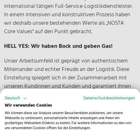
international tätigen Full-Service-Logistikdienstleister.
In einem intensiven und konstruktiven Prozess haben
wir deshalb unsere bestehenden Werte als „NOSTA
Core Values“ auf den Punkt gebracht.
HELL YES: Wir haben Bock und geben Gas!
Unser Arbeitsumfeld ist geprägt von authentischem
Miteinander und echter Freude an der Logistik. Diese
Einstellung spiegelt sich in der Zusammenarbeit mit
unseren Kundinnen und Kunden und garantiert ihnen
ein hohes Level an Servicequalität.
Deutsch
Datenschutzbestimmungen
Wir verwenden Cookies
ALL HANDS ON: Wir ergreifen Initiative und
Wir können diese zur Analyse unserer Besucherdaten platzieren, um unsere
übernehmen Verantwortung.
Webseite zu verbessern, personalisierte Inhalte anzuzeigen und Ihnen ein
großartiges Webseiten-Erlebnis zu bieten. Für weitere Informationen zu den von
uns verwendeten Cookies öffnen Sie die Einstellungen.
Wir handeln proaktiv und verantwortungsvoll. Deshalb