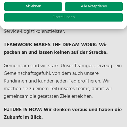
packen bei uns alle im Team mit an, um Projekte
Ablehnen
Alle akzeptieren
erfolgreich abzuschließen und die Kundenzufriedenheit
zu gewährleisten. Diese Eigeninitiative und dieses
Einstellungen
Engagement machen uns zu einem effizienten Full-
Service-Logistikdienstleister.
TEAMWORK MAKES THE DREAM WORK: Wir
packen an und lassen keinen auf der Strecke.
Gemeinsam sind wir stark. Unser Teamgeist erzeugt ein
Gemeinschaftsgefühl, von dem auch unsere
Kundinnen und Kunden jeden Tag profitieren. Wir
machen sie zu einem Teil unseres Teams, damit wir
gemeinsam die gesetzten Ziele erreichen.
FUTURE IS NOW: Wir denken voraus und haben die
Zukunft im Blick.