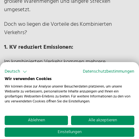
größere Warenmengen und längere Strecken
umgesetzt.
Doch wo liegen die Vorteile des Kombinierten
Verkehrs?
1. KV reduziert Emissionen:
Im kombinierten Verkehr kommen mehrere
Verkehrsträger zum Einsatz um die Flexibilität und
Deutsch
Datenschutzbestimmungen
Effizienz des Transportsystems zu erhöhen. „Im
Wir verwenden Cookies
Vergleich zum reinen Straßentransport reduziert die
Wir können diese zur Analyse unserer Besucherdaten platzieren, um unsere
Webseite zu verbessern, personalisierte Inhalte anzuzeigen und Ihnen ein
Nutzung unserer Ganzzüge die CO
-Emission pro
großartiges Webseiten-Erlebnis zu bieten. Für weitere Informationen zu den von
2
uns verwendeten Cookies öffnen Sie die Einstellungen.
Tonne erheblich. Das liegt vor allem am Einsatz von
Ökostrom auf elektrifizierten Strecken“, erklärt
Maximilian Eggert.
Ablehnen
Alle akzeptieren
Einstellungen
2. KV schont Ressourcen: