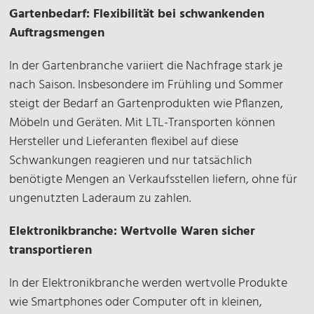
Gartenbedarf: Flexibilität bei schwankenden
Time-Lieferungen entstehen, da keine zusätzliche
Auftragsmengen
Einlagerung wie bei FTL stattfinden muss.
Stattdessen kann die Ware sofort bearbeitet
In der Gartenbranche variiert die Nachfrage stark je
werden. In Fällen, in denen der gesamte Laderaum
nach Saison. Insbesondere im Frühling und Sommer
eines Lkw nicht genutzt wird, können die Kosten
steigt der Bedarf an Gartenprodukten wie Pflanzen,
für FTL höher ausfallen als die für LTL, da die
Möbeln und Geräten. Mit LTL-Transporten können
Fixkosten des Lkw auf eine kleinere Menge an
Hersteller und Lieferanten flexibel auf diese
Waren verteilt werden müssen.
Schwankungen reagieren und nur tatsächlich
benötigte Mengen an Verkaufsstellen liefern, ohne für
ungenutzten Laderaum zu zahlen.
Elektronikbranche: Wertvolle Waren sicher
transportieren
In der Elektronikbranche werden wertvolle Produkte
wie Smartphones oder Computer oft in kleinen,