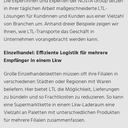
Die Expertinnen und Experten der NOSTA Group setzen
verschicken und sind nicht auf die Verfügbarkeit
reduzieren und ermöglicht, ihre
Kostenaufteilung macht LTL-Transporte
in ihrer täglichen Arbeit maßgeschneiderte LTL-
eines gesamten Lkws angewiesen – Sendungen
Versandbedürfnisse nach Bedarf anzupassen.
besonders attraktiv für kleinere Unternehmen
Lösungen für Kundinnen und Kunden aus einer Vielzahl
können also sehr flexible geplant und versendet
oder solche mit variierenden Versandvolumina.
von Branchen um. Anhand dreier Beispiele zeigen wir
werden.
Ihnen, wie LTL-Transporte das Geschäft in
Kostenersparnis im Vergleich zu
LTL ermöglicht es zudem, Sendungen zu
Unternehmen vorangebracht werden kann.
FTL
kombinieren, die nicht zeitkritisch sind. Dies
Einzelhandel: Effiziente Logistik für mehrere
ermöglicht eine effiziente Planung und eine
Die Kostenersparnis bei FTL-Transporten im
Empfänger in einem Lkw
bessere Nutzung des Laderaums. Dies ist
Vergleich zu LTL hängt stark von der
besonders nützlich für Unternehmen, die
Große Einzelhandelsketten müssen oft ihre Filialen in
Sendungsgröße und den spezifischen
verschiedene Lieferungen an unterschiedlichen
verschiedenen Städten oder Regionen mit Waren
Anforderungen des Unternehmens ab. FTL ist bei
Standorten konsolidieren möchten.
beliefern. Hier bietet LTL die Möglichkeit, Lieferungen
großen Sendungen oft günstiger, da die Kosten
zu bündeln und so Frachtkosten zu reduzieren. So kann
nicht durch zusätzliche Umschlag- und
eine Supermarktkette in einem Lkw-Laderaum eine
Lagergebühren steigen. Für kleinere Sendungen
Vielzahl an Paletten mit unterschiedlichen Produkten
kann LTL jedoch vorteilhafter sein.
für mehrere Filialen zusammenfassen.
Eine Kostenersparnis kann außerdem bei Just-in-