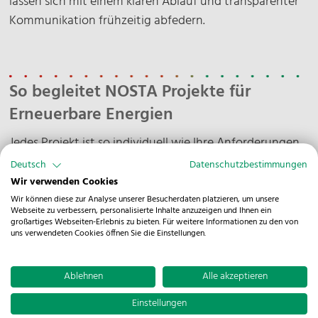
lassen sich mit einem klaren Ablauf und transparenter
Kommunikation frühzeitig abfedern.
So begleitet NOSTA Projekte für
Erneuerbare Energien
Jedes Projekt ist so individuell wie Ihre Anforderungen.
Deshalb gibt es auch nicht den einen, standardisierten
Deutsch
Datenschutzbestimmungen
Ablauf für die logistischen Prozesse. Einige Punkte sind
Wir verwenden Cookies
uns jedoch besonders wichtig für eine erfolgreiche
Wir können diese zur Analyse unserer Besucherdaten platzieren, um unsere
Webseite zu verbessern, personalisierte Inhalte anzuzeigen und Ihnen ein
Durchführung.
großartiges Webseiten-Erlebnis zu bieten. Für weitere Informationen zu den von
uns verwendeten Cookies öffnen Sie die Einstellungen.
Festes Projektteam
Ablehnen
Alle akzeptieren
Einstellungen
Regelmäßiges Reporting
Nach Vertragsabschluss wird ein Projektteam