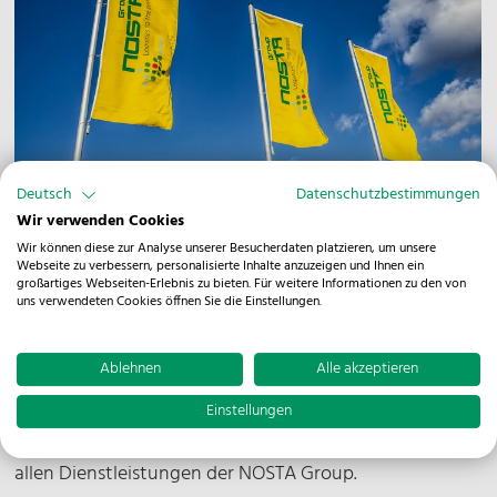
Deutsch
Datenschutzbestimmungen
Wir verwenden Cookies
Wir können diese zur Analyse unserer Besucherdaten platzieren, um unsere
Webseite zu verbessern, personalisierte Inhalte anzuzeigen und Ihnen ein
großartiges Webseiten-Erlebnis zu bieten. Für weitere Informationen zu den von
Unsere Niederlassung am Standort Amsterdam ist zum
uns verwendeten Cookies öffnen Sie die Einstellungen.
1. Juni 2024 in neue Räumlichkeiten nahe des
internationalen Flughafens Amsterdam-Schiphol
Ablehnen
Alle akzeptieren
gezogen. Das dynamische Team unserer
Einstellungen
niederländischen Landesgesellschaft NOSTA Logistics
B.V. berät in der Metropole Kundinnen und Kunden zu
allen Dienstleistungen der NOSTA Group.