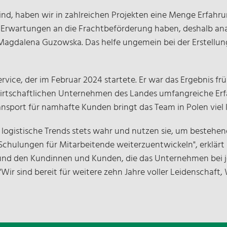
 sind, haben wir in zahlreichen Projekten eine Menge Erfah
rwartungen an die Frachtbeförderung haben, deshalb analy
Magdalena Guzowska. Das helfe ungemein bei der Erstellung
rvice, der im Februar 2024 startete. Er war das Ergebnis fr
irtschaftlichen Unternehmen des Landes umfangreiche Erf
sport für namhafte Kunden bringt das Team in Polen viel
en logistische Trends stets wahr und nutzen sie, um besteh
 Schulungen für Mitarbeitende weiterzuentwickeln", erklär
und den Kundinnen und Kunden, die das Unternehmen bei j
r sind bereit für weitere zehn Jahre voller Leidenschaft,