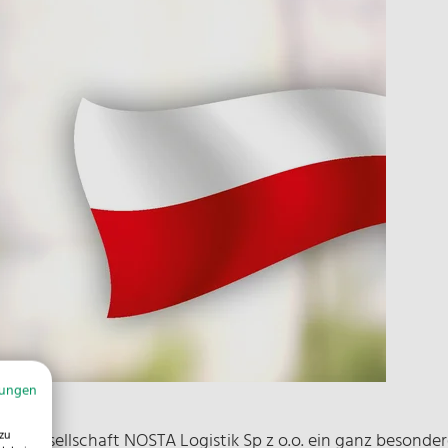
mungen
zu
ndesgesellschaft NOSTA Logistik Sp z o.o. ein ganz besonder