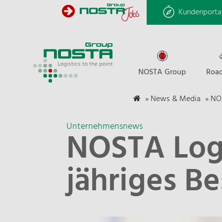
Kundenporta
NOSTA Group
Road
»
News & Media
»
NOS
Unternehmensnews
NOSTA Logis
jähriges B