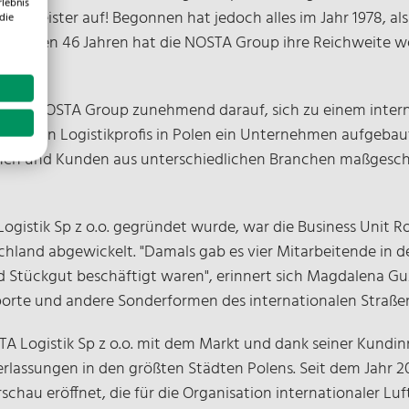
rlebnis
ienstleister auf! Begonnen hat jedoch alles im Jahr 1978, a
die
ngenen 46 Jahren hat die NOSTA Group ihre Reichweite wel
ch die NOSTA Group zunehmend darauf, sich zu einem inte
n fähigen Logistikprofis in Polen ein Unternehmen aufgebaut
nen und Kunden aus unterschiedlichen Branchen maßgeschne
 Logistik Sp z o.o. gegründet wurde, war die Business Unit 
land abgewickelt. "Damals gab es vier Mitarbeitende in de
 Stückgut beschäftigt waren", erinnert sich Magdalena G
nsporte und andere Sonderformen des internationalen Straße
TA Logistik Sp z o.o. mit dem Markt und dank seiner Kundi
rlassungen in den größten Städten Polens. Seit dem Jahr 2
hau eröffnet, die für die Organisation internationaler Luft