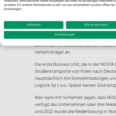
verbessern, personalisierte Inhalte anzuzeigen und Ihnen ein großartiges Webseiten-E
Unternehmen seine Tätigkeit als Logistikd
zu bieten. Für weitere Informationen zu den von uns verwendeten Cookies öffnen Sie 
Einstellungen.
Osnabrück gegründet wurde. In den verga
ausgedehnt.
Ablehnen
Alle akzeptieren
Nach den ersten Jahren konzentrierte si
Einstellungen
In den letzten 10 Jahren hat ein Team vo
bieten fast 70 Mitarbeitende den Kundin
Verkehrsträger an.
Die erste Business Unit, die in der NOSTA
Straßentransporte von Polen nach Deutsch
hauptsächlich mit Komplettladungen und
Logistik Sp z o.o.. Später kamen Silotra
Man kann mit Sicherheit sagen, dass NOS
verfügt das Unternehmen über drei Niede
und 2022 wurde die Niederlassung in Warsc