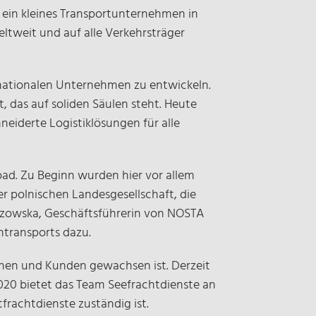
ls ein kleines Transportunternehmen in
tweit und auf alle Verkehrsträger
rnationalen Unternehmen zu entwickeln.
, das auf soliden Säulen steht. Heute
iderte Logistiklösungen für alle
Road. Zu Beginn wurden hier vor allem
r polnischen Landesgesellschaft, die
uzowska, Geschäftsführerin von NOSTA
ntransports dazu.
nnen und Kunden gewachsen ist. Derzeit
020 bietet das Team Seefrachtdienste an
frachtdienste zuständig ist.