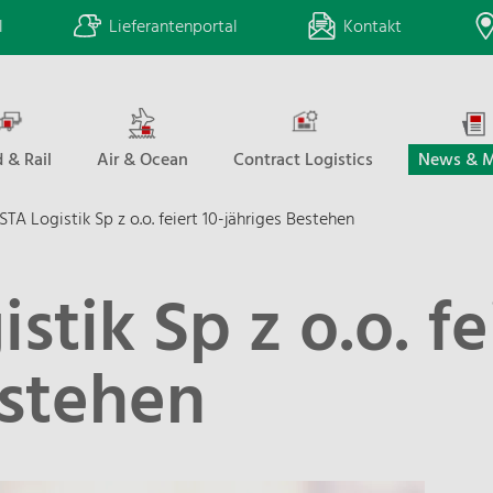
l
Lieferantenportal
Kontakt
 & Rail
Air & Ocean
Contract Logistics
News & M
TA Logistik Sp z o.o. feiert 10-jähriges Bestehen
tik Sp z o.o. fe
estehen