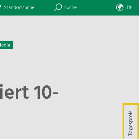
Standortsuche
Suche
DE
edia
iert 10-
Tagespreis