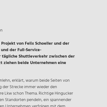
en
Projekt von Felix Schoeller und der
 und der Full-Service-
r tägliche Shuttleverkehr zwischen der
tzt ziehen beide Unternehmen eine
lehn, erklärt, warum beide Seiten von
ng der Strecke immer wieder den
ere Lkw schon Thema. Richtige Hingucker
eiden Standorten pendeln, ein spannender
ligten Unternehmen verfolgen mit dem