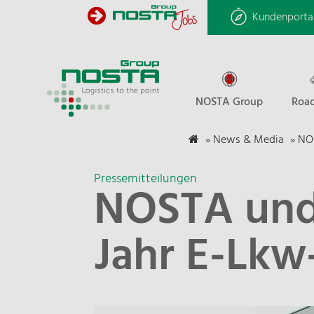
Kundenporta
NOSTA Group
Road
»
News & Media
»
NOS
Pressemitteilungen
NOSTA und 
Jahr E-Lkw