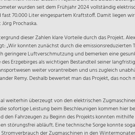
Kilometer wurden seit dem Frühjahr 2024 vollständig elektri
ast 70.000 Liter eingespartem Kraftstoff. Damit liegen wir
t Jörg Prochaska.
ntergrund dieser Zahlen klare Vorteile durch das Projekt. 
 sagt: „Wir konnten zunächst durch die emissionsreduziert
lich geringere Luftverschmutzung und bemerken eine gesun
es Erzgebirges als wichtigen Bestandteil seiner langfristi
Transportwesen weiter vorantreiben und uns zugleich una
xander Remy. Deshalb bewertet man das Projekt, das noch m
onal weiterhin überzeugt von den elektrischen Zugmaschinen
die sofortige Leistung beim Beschleunigen kommen hier be
d den Fahrzeugen zu Beginn des Projekts konnten mithilf
hen störungsfrei abläuft. Eine technische Sorge konnte so
er Stromverbrauch der Zugmaschinen in den Wintermonaten