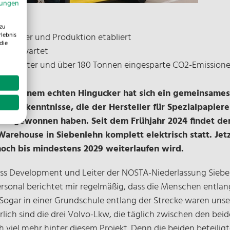
mungen
zu
rlebnis
en Lager und Produktion etabliert
die
als erwartet
e Kilometer und über 180 Tonnen eingesparte CO2-Emission
– Zu einem echten Hingucker hat sich ein gemeinsames 
er Erkenntnisse, die der Hersteller für Spezialpapiere
Jahr gewonnen haben. Seit dem Frühjahr 2024 findet de
arehouse in Siebenlehn komplett elektrisch statt. Je
noch bis mindestens 2029 weiterlaufen wird.
ss Development und Leiter der NOSTA-Niederlassung Sieben
rsonal berichtet mir regelmäßig, dass die Menschen entla
ogar in einer Grundschule entlang der Strecke waren uns
türlich sind die drei Volvo-Lkw, die täglich zwischen den b
ch viel mehr hinter diesem Projekt. Denn die beiden betei