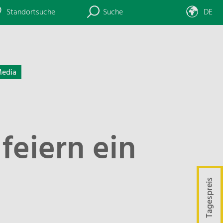
Standortsuche
Suche
DE
edia
feiern ein
Tagespreis