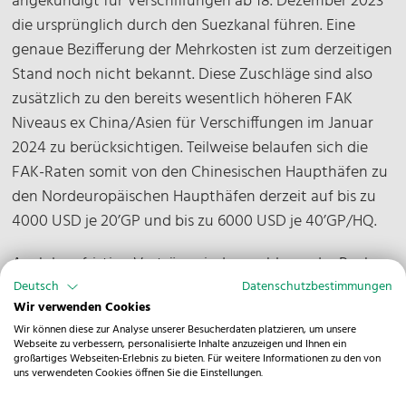
angekündigt für Verschiffungen ab 18. Dezember 2023
die ursprünglich durch den Suezkanal führen. Eine
genaue Bezifferung der Mehrkosten ist zum derzeitigen
Stand noch nicht bekannt. Diese Zuschläge sind also
zusätzlich zu den bereits wesentlich höheren FAK
Niveaus ex China/Asien für Verschiffungen im Januar
2024 zu berücksichtigen. Teilweise belaufen sich die
FAK-Raten somit von den Chinesischen Haupthäfen zu
den Nordeuropäischen Haupthäfen derzeit auf bis zu
4000 USD je 20’GP und bis zu 6000 USD je 40’GP/HQ.
Auch langfristige Verträge sind sowohl von der Peak
Season Surcharge als auch von der Verknappung des
Deutsch
Datenschutzbestimmungen
Wir verwenden Cookies
Schiffsraumes betroffen, die kurzfristig durch die
Wir können diese zur Analyse unserer Besucherdaten platzieren, um unsere
Umleitung der Schiffe die bereits unterwegs sind und
Webseite zu verbessern, personalisierte Inhalte anzuzeigen und Ihnen ein
mittelfristig durch die höheren Laufzeiten entsteht. Die
großartiges Webseiten-Erlebnis zu bieten. Für weitere Informationen zu den von
uns verwendeten Cookies öffnen Sie die Einstellungen.
künstliche Verknappung des Schiffsraumes der