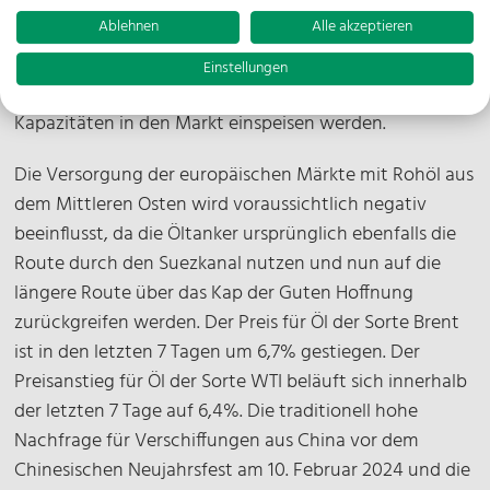
Reedereien durch sogenannte Blank-Sailings verschärft
Ablehnen
Alle akzeptieren
diese Situation weiterhin. Es bleib abzuwarten, ob und
in welchem Umfang die Reedereien diese
Einstellungen
Entscheidungen revidieren und zusätzliche
Kapazitäten in den Markt einspeisen werden.
Die Versorgung der europäischen Märkte mit Rohöl aus
dem Mittleren Osten wird voraussichtlich negativ
beeinflusst, da die Öltanker ursprünglich ebenfalls die
Route durch den Suezkanal nutzen und nun auf die
längere Route über das Kap der Guten Hoffnung
zurückgreifen werden. Der Preis für Öl der Sorte Brent
ist in den letzten 7 Tagen um 6,7% gestiegen. Der
Preisanstieg für Öl der Sorte WTI beläuft sich innerhalb
der letzten 7 Tage auf 6,4%. Die traditionell hohe
Nachfrage für Verschiffungen aus China vor dem
Chinesischen Neujahrsfest am 10. Februar 2024 und die