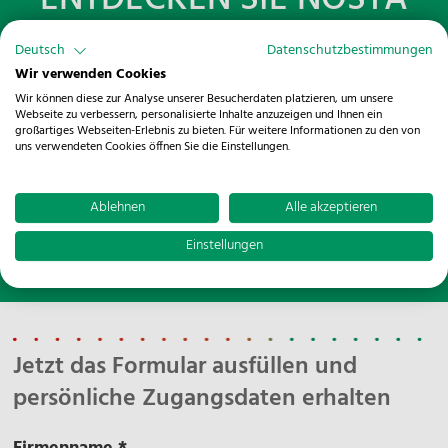
ENTDECKEN SIE NOSTA
CONNECT!
Deutsch
Datenschutzbestimmungen
Wir verwenden Cookies
Wir können diese zur Analyse unserer Besucherdaten platzieren, um unsere
Weitere individuelle Schnittstellenlösungen und
Webseite zu verbessern, personalisierte Inhalte anzuzeigen und Ihnen ein
intelligente Informationssysteme hält unsere IT
großartiges Webseiten-Erlebnis zu bieten. Für weitere Informationen zu den von
uns verwendeten Cookies öffnen Sie die Einstellungen.
Abteilung für Sie bereit. Für Fragen und Anmerkungen
stehen wir Ihnen jederzeit zur Verfügung.
Ablehnen
Alle akzeptieren
Hier geht es zu NOSTA Connect!
Einstellungen
Jetzt das Formular ausfüllen und
persönliche Zugangsdaten erhalten