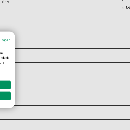
raten.
E-M
mungen
zu
rlebnis
die