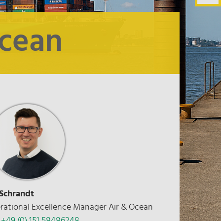
Ocean
 Schrandt
rational Excellence Manager Air & Ocean
:
+49 (0) 151 58486248