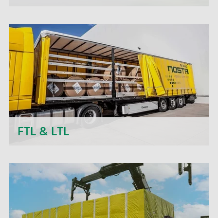
Wenn es schnell gehen muss – wir ermöglichen
Ihnen den Transport Ihrer Eillieferung und
garantieren Ihnen eine schnelle und pünktliche
Zustellung Ihrer Expressendung.
FTL & LTL
Neben täglichen Abfahrten im Import und Export
bietet die NOSTA Group Ihnen kurzfristige
Preisangebote, eine persönliche Betreuung sowie
eine flexible Auftragsabwicklung.