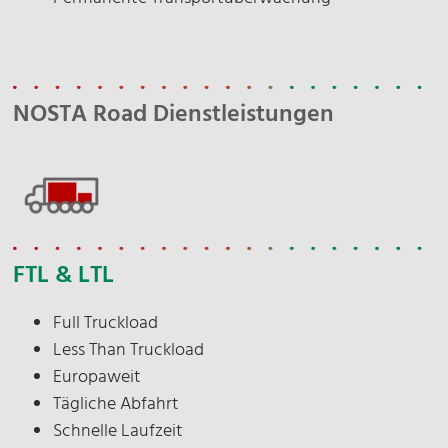
Hinweis: Sie können Ihre Einwilligung jederzeit für
die Zukunft per E-Mail an
info@nosta.de
widerrufen. Detaillierte Informationen zum
NOSTA Road Dienstleistungen
Umgang mit Nutzerdaten finden Sie in unserer
Datenschutzerklärung
.
Anmelden
FTL & LTL
Full Truckload
*Pflichtfeld
Less Than Truckload
Europaweit
Tägliche Abfahrt
Schnelle Laufzeit