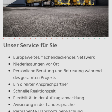
Name
E-Mail*
Unser Service für Sie
Unternehmen*
Europaweites, flächendeckendes Netzwerk
Datenschutz*
Niederlassungen vor Ort
Ich stimme zu, dass meine Angaben zur
Persönliche Beratung und Betreuung während
Beantwortung meiner Anfrage erhoben und
des gesamten Projekts
verarbeitet werden.
Ein direkter Ansprechpartner
Schnelle Reaktionszeit
Flexibilität in der Auftragsabwicklung
Avisierung in der Landessprache
Permanente Transportüberwachung