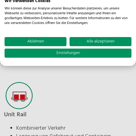
Wir verwenden Cookies
Wir können diese zur Analyse unserer Besucherdaten platzieren, um unsere
Unit Air & Ocean
Webseite zu verbessern, personalisierte Inhalte anzuzeigen und Ihnen ein
großartiges Webseiten-Erlebnis zu bieten. Für weitere Informationen zu den von
uns verwendeten Cookies öffnen Sie die Einstellungen.
Seefracht
Luftfracht
Ablehnen
Alle akzeptieren
Zollabwicklung
Projektverladung
Einstellungen
Intermodalverkehre
Unit Rail
Kombinierter Verkehr