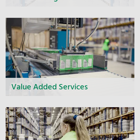
Wir entwickeln individuelle und bedarfsgerechte
Lagerkonzepte, welche zu der präzisen und
schnellen Abwicklung von Konsumgütern und
anderen Waren passen.
Value Added Services
Wir sortieren, konfektionieren, etikettieren,
verpacken und gestalten ganz nach Ihren
Wünschen.