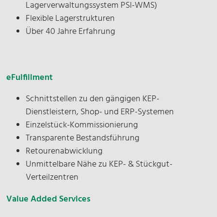
Lagerverwaltungssystem PSI-WMS)
Flexible Lagerstrukturen
Name
Über 40 Jahre Erfahrung
E-Mail*
eFulfillment
Schnittstellen zu den gängigen KEP-
Unternehmen*
Dienstleistern, Shop- und ERP-Systemen
Datenschutz*
Einzelstück-Kommissionierung
Transparente Bestandsführung
Ich stimme zu, dass meine Angaben zur
Retourenabwicklung
Beantwortung meiner Anfrage erhoben und
Unmittelbare Nähe zu KEP- & Stückgut-
verarbeitet werden.
Verteilzentren
Value Added Services