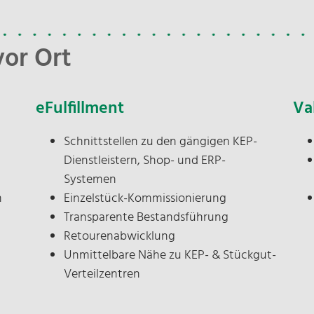
vor Ort
V
eFulfillment
Va
Schnittstellen zu den gängigen KEP-
N
Dienstleistern, Shop- und ERP-
Systemen
m
Einzelstück-Kommissionierung
Transparente Bestandsführung
E-
Retourenabwicklung
Unmittelbare Nähe zu KEP- & Stückgut-
Verteilzentren
U
D