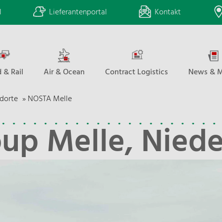
l
Lieferantenportal
Kontakt
 & Rail
Air & Ocean
Contract Logistics
News & M
dorte
»
NOSTA Melle
up Melle, Niede