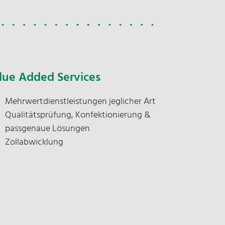
NOSTA Aktuelles
E-Mail:
Routenplaner
Pressemeldungen
contractlogistics@nosta.de
orname
lue Added Services
Mehrwertdienstleistungen jeglicher Art
ame
Qualitätsprüfung, Konfektionierung &
passgenaue Lösungen
Zollabwicklung
Mail*
nternehmen*
atenschutz*