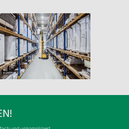
Ich stimme zu, dass meine Angaben
zur Beantwortung meiner Anfrage
erhoben und verarbeitet werden.
inweis: Sie können Ihre Einwilligung
ederzeit für die Zukunft per E-Mail an
nfo@nosta.de
widerrufen. Detaillierte
nformationen zum Umgang mit
utzerdaten finden Sie in unserer
EN!
atenschutzerklärung
.
nfach und unkompliziert.