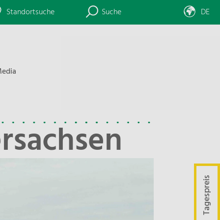
Standortsuche
Suche
DE
edia
rsachsen
Tagespreis