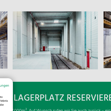
H
j
i
I
mungen
N
TZT LAGERPLATZ RESERVIER
D
zu
rlebnis
die
en auf 27.000m². Auf Wunsch rufen wir Sie auch zurück – ei