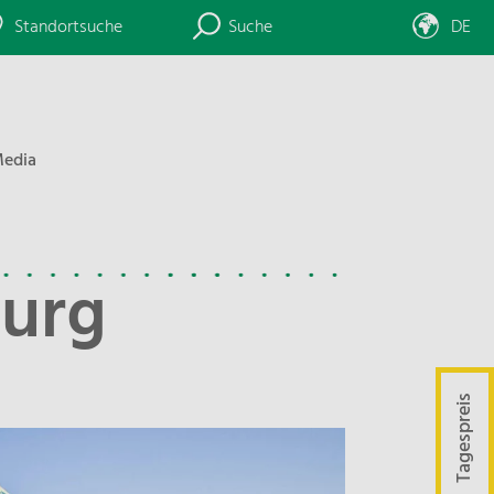
Standortsuche
Suche
DE
edia
urg
Tagespreis