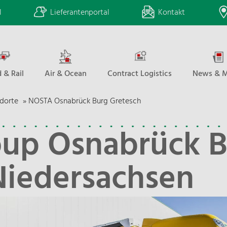
l
Lieferantenportal
Kontakt
 & Rail
Air & Ocean
Contract Logistics
News & M
dorte
»
NOSTA Osnabrück Burg Gretesch
up Osnabrück B
Niedersachsen