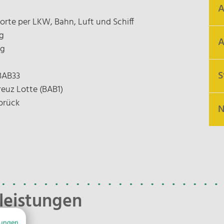
A
orte per LKW, Bahn, Luft und Schiff
ng
A
ng
S
BAB33
euz Lotte (BAB1)
brück
N
U
N
B
k
B
C
4
F
T
i
leistungen
V
mungen