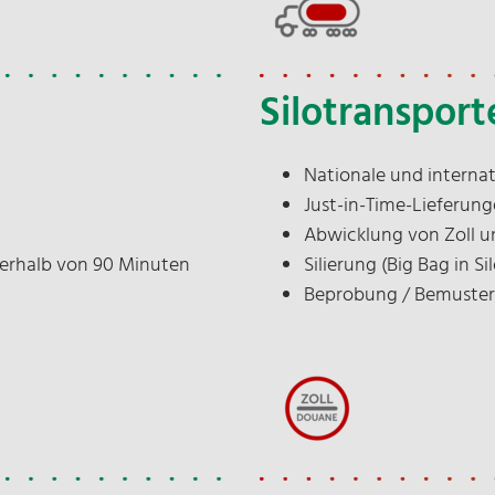
H
Silotransport
j
i
Nationale und interna
I
Just-in-Time-Lieferun
N
Abwicklung von Zoll u
D
erhalb von 90 Minuten
Silierung (Big Bag in Sil
Beprobung / Bemuste
*