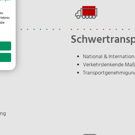
zu
N
rlebnis
die
Schwertransp
E-
National & Internation
Verkehrslenkende Ma
U
Transportgenehmigun
D
ung