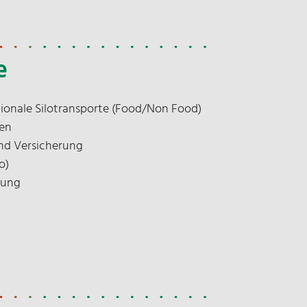
inweis: Sie können Ihre Einwilligung
e
ederzeit für die Zukunft per E-Mail an
nfo@nosta.de
widerrufen. Detaillierte
tionale Silotransporte (Food/Non Food)
nformationen zum Umgang mit
gen
utzerdaten finden Sie in unserer
nd Versicherung
atenschutzerklärung
.
o)
rung
Anmelden
Pflichtfeld