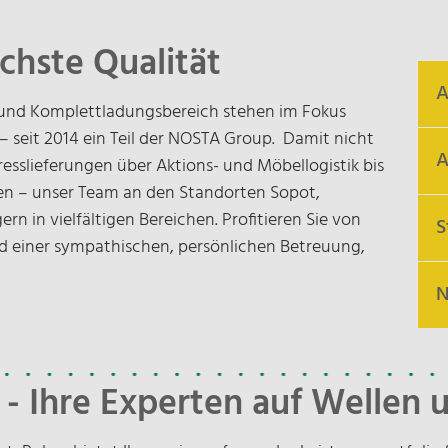
chste Qualität
A
und Komplettladungsbereich stehen im Fokus
n – seit 2014 ein Teil der NOSTA Group. Damit nicht
A
esslieferungen über Aktions- und Möbellogistik bis
n – unser Team an den Standorten Sopot,
n in vielfältigen Bereichen. Profitieren Sie von
S
 einer sympathischen, persönlichen Betreuung,
N
U
N
A
k
8
C
T
F
- Ihre Experten auf Wellen
p