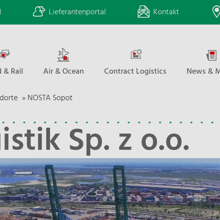
l
Lieferantenportal
Kontakt
 & Rail
Air & Ocean
Contract Logistics
News & M
dorte
»
NOSTA Sopot
tik Sp. z o.o.