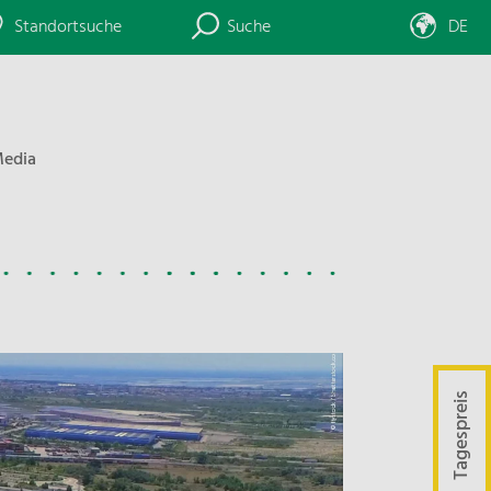
Standortsuche
Suche
DE
edia
Tagespreis