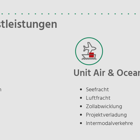
tleistungen
H
j
i
Unit Air & Ocea
I
N
n
Seefracht
D
Luftfracht
Zollabwicklung
Projektverladung
Intermodalverkehre