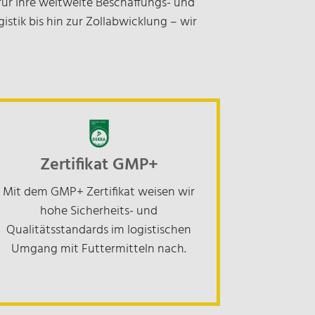
für Ihre weltweite Beschaffungs- und
E-Mail:
poland@nosta.de
Routenplaner
stik bis hin zur Zollabwicklung – wir
orname
ame
Mail*
Zertifikat GMP+
Mit dem GMP+ Zertifikat weisen wir
hohe Sicherheits- und
nternehmen*
Qualitätsstandards im logistischen
Alicja Mendryk
atenschutz*
Umgang mit Futtermitteln nach.
Manager of Business Unit
Ich stimme zu, dass meine Angaben
Road
zur Beantwortung meiner Anfrage
Tel.:
+48 58 559 28 67
erhoben und verarbeitet werden.
E-Mail:
amendryk@nosta.de