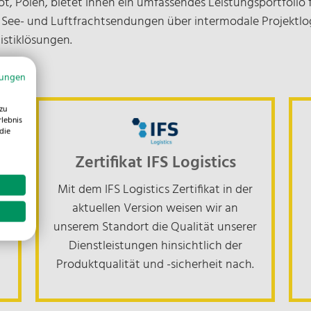
t, Polen, bietet Ihnen ein umfassendes Leistungsportfolio 
n See- und Luftfrachtsendungen über intermodale Projektlogi
V
istiklösungen.
mungen
N
zu
rlebnis
die
E-
Zertifikat IFS Logistics
Mit dem IFS Logistics Zertifikat in der
aktuellen Version weisen wir an
U
unserem Standort die Qualität unserer
D
Dienstleistungen hinsichtlich der
Produktqualität und -sicherheit nach.