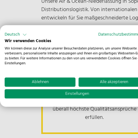
Unsere Air & Ocean-Niederlassung in Sopo
Distributionslogistik. Von internationale
entwickeln für Sie maßgeschneiderte Log
Deutsch
Datenschutzbestim
Wir verwenden Cookies
Wir können diese zur Analyse unserer Besucherdaten platzieren, um unsere Webseite 
verbessern, personalisierte Inhalte anzuzeigen und Ihnen ein großartiges Webseiten-E
zu bieten. Für weitere Informationen zu den von uns verwendeten Cookies öffnen Sie 
Einstellungen.
Zertifikat ISO 9001
Ablehnen
Alle akzeptieren
Unser zertifiziertes
Qualitätsmanagement stellt sicher,
Einstellungen
dass unsere Leistungen jederzeit und
überall höchste Qualitätsansprüche
erfüllen.