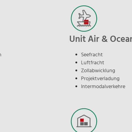
D
Unit Air & Ocea
n
Seefracht
*
Luftfracht
Zollabwicklung
Projektverladung
Intermodalverkehre