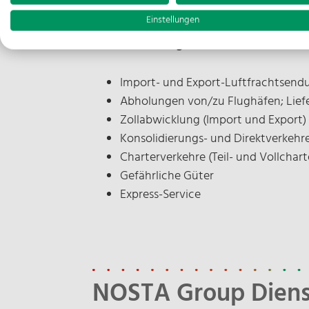
notwendigen Kapazitäten.
Einstellungen
Unsere Leistungen:
Import- und Export-Luftfrachtsen
Abholungen von/zu Flughäfen; Lief
Zollabwicklung (Import und Export)
Konsolidierungs- und Direktverkehr
Charterverkehre (Teil- und Vollchart
Gefährliche Güter
Express-Service
NOSTA Group Diens