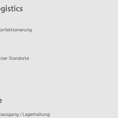
gistics
onfektionierung
User Standorte
e
ausgang / Lagerhaltung