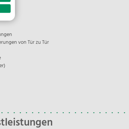
U
D
dungen
erungen von Tür zu Tür
e
er)
H
j
i
I
tleistungen
N