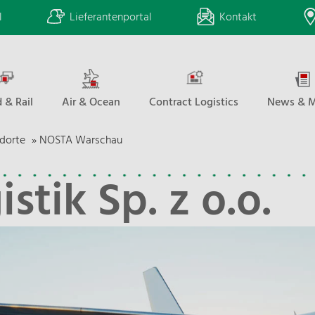
l
Lieferantenportal
Kontakt
 & Rail
Air & Ocean
Contract Logistics
News & M
dorte
»
NOSTA Warschau
tik Sp. z o.o.