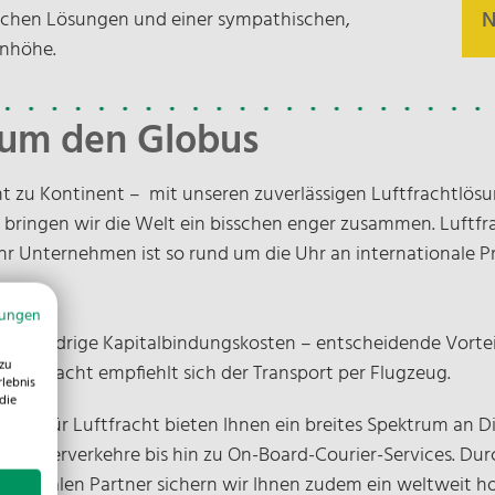
N
U
N
lichen Lösungen und einer sympathischen,
A
k
enhöhe.
3
C
0
F
d um den Globus
T
W
t zu Kontinent – mit unseren zuverlässigen Luftfrachtlö
 bringen wir die Welt ein bisschen enger zusammen. Luftfr
V
r Unternehmen ist so rund um die Uhr an internationale P
mungen
N
t und niedrige Kapitalbindungskosten – entscheidende Vorteil
zu
teurer Fracht empfiehlt sich der Transport per Flugzeug.
rlebnis
die
fte für Luftfracht bieten Ihnen ein breites Spektrum an D
E-
Charterverkehre bis hin zu On-Board-Courier-Services. Dur
en lokalen Partner sichern wir Ihnen zudem ein weltweit 