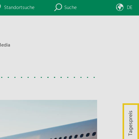
Standortsuche
Suche
DE
edia
Tagespreis