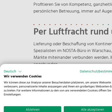
Profitieren Sie von Kompetenz, ganzheit
persönlichen Betreuung, immer auf Aug
Per Luftfracht run
Lieferung oder Beschaffung von Kontinen
Spezialisten im NOSTA-Büro in Warschau,
Märkte miteinander verbunden werden. Ih
angebunden.
Deutsch
Datenschutzbestim
Wir verwenden Cookies
Schnelligkeit, Sicherheit, Zuverlässigkei
Wir können diese zur Analyse unserer Besucherdaten platzieren, um unsere Webseite 
zeitsensibler, schnell verderblicher und 
verbessern, personalisierte Inhalte anzuzeigen und Ihnen ein großartiges Webseiten-E
zu bieten. Für weitere Informationen zu den von uns verwendeten Cookies öffnen Sie 
Einstellungen.
Unsere erfahrenen und geschulten Fachkrä
und Direktverladungen über Projekt- und 
mit namhaften Airlines sowie ausgesucht
Ablehnen
Alle akzeptieren