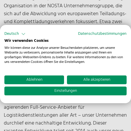
Organisation in der NOSTA Unternehmensgruppe, die
sich auf die Abwicklung von europaweiten Teilladungs-
und Komplettladungsverkehren fokussiert. Etwa zwei
Jahre später, am 1. August 2016, nahm die NOSTA
Deutsch
Datenschutzbestimmungen
Tradelog S. à r.l. im Großherzogtum Luxemburg ihre
Wir verwenden Cookies
Aktivitäten auf.
Wir können diese zur Analyse unserer Besucherdaten platzieren, um unsere
Webseite zu verbessern, personalisierte Inhalte anzuzeigen und Ihnen ein
großartiges Webseiten-Erlebnis zu bieten. Für weitere Informationen zu den von
uns verwendeten Cookies öffnen Sie die Einstellungen.
Neugestaltung unseres Markenauftritts
Ablehnen
Alle akzeptieren
Vom vorrangig national ausgerichteten
Einstellungen
Speditionsdienstleister hin zu einem international
agierenden Full-Service-Anbieter für
Logistikdienstleistungen aller Art – unser Unternehmen
durchlief eine nachhaltige Entwicklung. Dieser