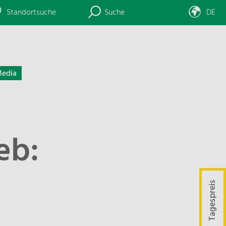
Standortsuche
Suche
DE
edia
eb:
Tagespreis