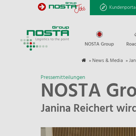
Kundenporta
NOSTA Group
Road
»
News & Media
»
Jan
Pressemitteilungen
NOSTA Grou
Janina Reichert wi