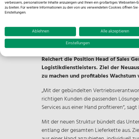
verbessern, personalisierte Inhalte anzuzeigen und Ihnen ein großartiges Webseiten-E
zu bieten. Für weitere Informationen zu den von uns verwendeten Cookies öffnen Sie 
Einstellungen.
Gesamtverantwortung für den Vertri
Fokus auf integrierte Logistiklösu
Ablehnen
Alle akzeptieren
Enge Verzahnung von Vertrieb und 
Einstellungen
Osnabrück, 05. Mai 2026 – Die NOSTA G
Reichert die Position Head of Sales G
Logistikdienstleisters. Ziel der Neua
zu machen und profitables Wachstum 
„Mit der gebündelten Vertriebsverantwort
richtigen Kunden die passenden Lösungen 
Services aus einer Hand profitieren“, sa
Mit der neuen Struktur bündelt das Unte
entlang der gesamten Lieferkette aus. Zie
aus einer Hand anzubieten, individuell z