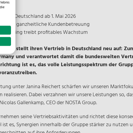
rlebnis
die
eb in Deutschland ab 1. Mai 2026
ngen und ganzheitliche Kundenbetreuung
Marketing treibt profitables Wachstum
roup stellt ihren Vertrieb in Deutschland neu auf: Zu
ermany und verantwortet damit die bundesweiten Vertri
usrichtung ist es, das volle Leistungsspektrum der Gru
voranzutreiben.
ung unter Janina Reichert schärfen wir unseren Marktfokus 
realisieren. Dabei verzahnen wir unsere Leistungen so, da
gt Nicolas Gallenkamp, CEO der NOSTA Group.
rnehmen seine Vertriebsaktivitäten und richtet diese kons
l ist es, Synergien innerhalb der Gruppe stärker zu nutzen
ugeschnitten auf ihre Anforderungen.