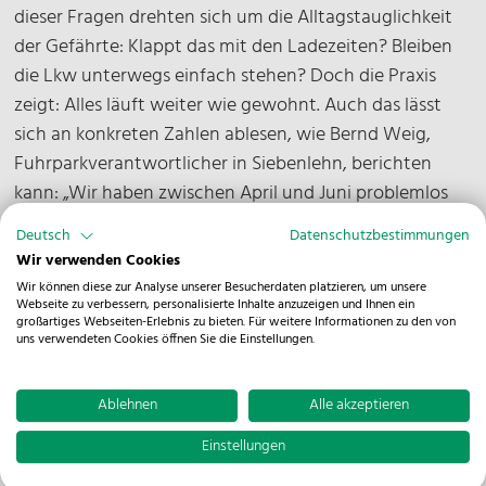
dieser Fragen drehten sich um die Alltagstauglichkeit
der Gefährte: Klappt das mit den Ladezeiten? Bleiben
die Lkw unterwegs einfach stehen? Doch die Praxis
zeigt: Alles läuft weiter wie gewohnt. Auch das lässt
sich an konkreten Zahlen ablesen, wie Bernd Weig,
Fuhrparkverantwortlicher in Siebenlehn, berichten
kann: „Wir haben zwischen April und Juni problemlos
34.150 Kilometer elektrisch zurückgelegt.“
Deutsch
Datenschutzbestimmungen
Wir verwenden Cookies
Fakt 3: Kraftstoff ist kein Thema mehr
Wir können diese zur Analyse unserer Besucherdaten platzieren, um unsere
Webseite zu verbessern, personalisierte Inhalte anzuzeigen und Ihnen ein
Auch beim Thema Kraftstoff sprechen die Zahlen eine
großartiges Webseiten-Erlebnis zu bieten. Für weitere Informationen zu den von
uns verwendeten Cookies öffnen Sie die Einstellungen.
eindeutige Sprache. „Basierend auf den früheren
Verbräuchen der konventionellen Zugmaschinen
Ablehnen
Alle akzeptieren
haben wir den möglichen Verbrauch berechnet. Hier
sind wir auf 15.026 Liter Diesel gekommen, die wir jetzt
Einstellungen
nicht mehr verfahren müssen“, erklärt Bernd Weig. Und