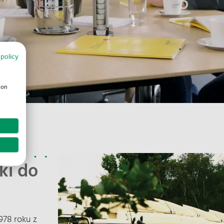
 policy
ion
ki do
978 roku z