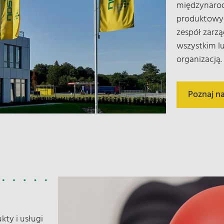
międzynarod
produktowyc
zespół zarzą
wszystkim lu
organizacją.
Poznaj na
kty i usługi