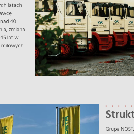
ych latach
tawcę
onad 40
nia, zmiana
45 lat w
i milowych.
Struk
Grupa NOSTA 