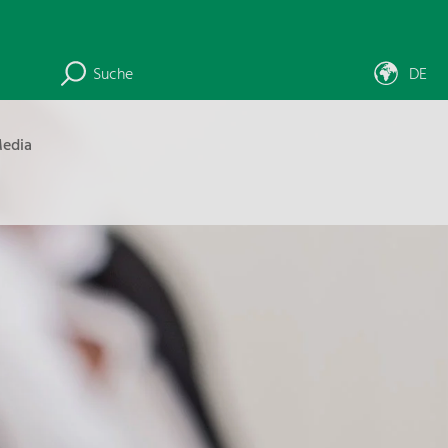
Suche
DE
edia