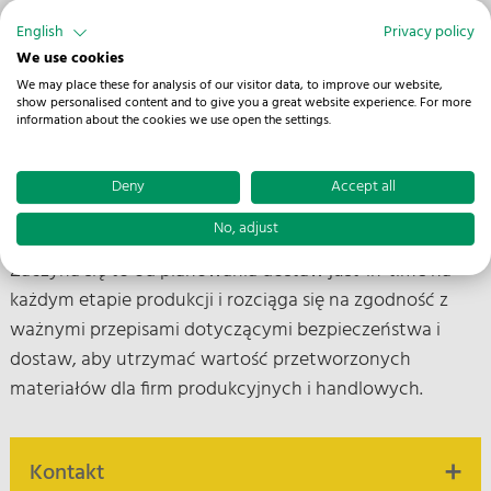
transport do klientów końcowych, zawsze musi być
English
Privacy policy
zagwarantowany płynny łańcuch dostaw. Jeśli tak się
We use cookies
nie stanie, produkcja zostanie zatrzymana. Koszty rosną,
We may place these for analysis of our visitor data, to improve our website,
a jakość produktów, na które popyt jest na całym
show personalised content and to give you a great website experience. For more
information about the cookies we use open the settings.
świecie, cierpi. W tym środowisku logistyka musi
codziennie udowadniać swoje możliwości.
Deny
Accept all
Dlatego ważne jest dla nas dokładne zrozumienie
No, adjust
wymagań dotyczących materiałów metalowych.
Zaczyna się to od planowania dostaw just-in-time na
każdym etapie produkcji i rozciąga się na zgodność z
ważnymi przepisami dotyczącymi bezpieczeństwa i
dostaw, aby utrzymać wartość przetworzonych
materiałów dla firm produkcyjnych i handlowych.
Kontakt