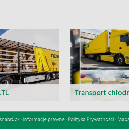
LTL
Transport chłod
odziennych wyjazdów w
Transport chłodniczy to 
 eksporcie, jako Grupa
podstawowych, a zaraz
snabrück ·
Informacje prawne
·
Polityka Prywatności
·
Mapa
oferujemy
najbardziej kluczowy el
minowe oferty cenowe,
handlu międzynarodowy