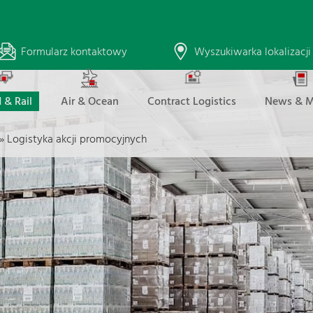
Formularz kontaktowy
Wyszukiwarka lokalizacji
 & Rail
Air & Ocean
Contract Logistics
News & M
»
Logistyka akcji promocyjnych