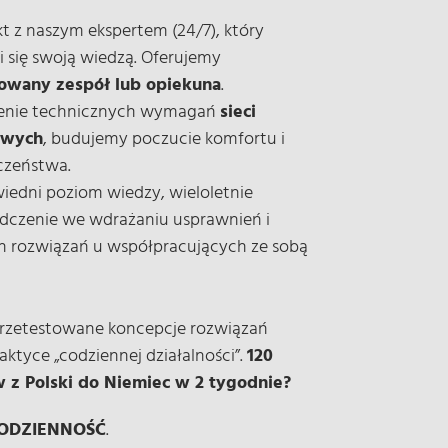
t z naszym ekspertem (24/7), który
i się swoją wiedzą. Oferujemy
wany zespół lub opiekuna
.
enie technicznych wymagań
sieci
owych
, budujemy poczucie komfortu i
czeństwa.
edni poziom wiedzy, wieloletnie
dczenie we wdrażaniu usprawnień i
 rozwiązań u współpracujących ze sobą
rzetestowane koncepcje rozwiązań
aktyce „codziennej działalności”.
120
 z Polski do Niemiec w 2 tygodnie?
ODZIENNOŚĆ
.