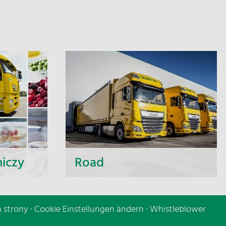
niczy
Road
jeden z
Niezależnie od tego, czy chodzi o
em
krótkie dystanse, czy odległe
 strony
·
Cookie Einstellungen ändern
·
Whistleblower
ement w
miejsca docelowe, czy jest to
m, bez
transport na małą, czy dużą skalę -