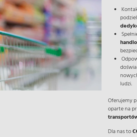
Kontak
podziel
dedyko
Spełni
handl
bezpie
Odpowi
doświa
nowych
ludzi.
Oferujemy p
oparte na pr
transportów
Dla nas to
C