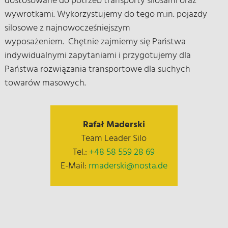
dostosowane do potrzeb transporty silosami oraz
wywrotkami. Wykorzystujemy do tego m.in. pojazdy
silosowe z najnowocześniejszym
wyposażeniem. Chętnie zajmiemy się Państwa
indywidualnymi zapytaniami i przygotujemy dla
Państwa rozwiązania transportowe dla suchych
towarów masowych.
Rafał Maderski
Team Leader Silo
Tel.:
+48 58 559 28 69
E-Mail:
rmaderski@nosta.de