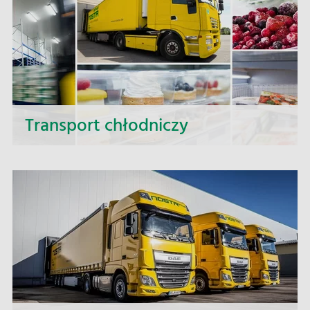
wsparcie i elastyczne realizacje zamówień.
Transport chłodniczy
Transport chłodniczy to jeden z podstawowych,
a zarazem najbardziej kluczowy element w
handlu międzynarodowym, bez niego wymiana
towarów wrażliwych na warunki
przechowywania, byłaby niemożliwa.