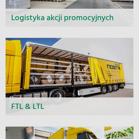
Logistyka akcji promocyjnych
W przypadku promocji w sklepach i dyskontach
szczególnie ważne jest, aby towary promocyjne
były dostępne w odpowiednich oddziałach na
czas.
FTL & LTL
Oprócz codziennych wyjazdów w imporcie i
eksporcie, jako Grupa NOSTA - oferujemy
krótkoterminowe oferty cenowe, osobiste