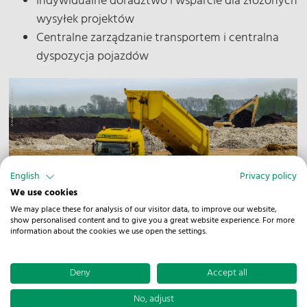
Indywidualne doradztwo i wsparcie dla złożonych
wysyłek projektów
Centralne zarządzanie transportem i centralna
dyspozycja pojazdów
English
Privacy policy
We use cookies
We may place these for analysis of our visitor data, to improve our website,
show personalised content and to give you a great website experience. For more
information about the cookies we use open the settings.
Dobrze wiedzieć
Deny
Accept all
Jakie towary są transportowane w
No, adjust