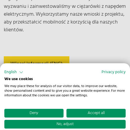
wyzwaniu i zainwestowaliśmy w ciężarówki z napędem
elektrycznym. Wykorzystamy nasze wnioski z projektu,
aby przekształcić mobilność z korzyścią dla naszych
klientów.
Więcej informacji (ENG)
English
Privacy policy
We use cookies
We may place these for analysis of our visitor data, to improve our website,
show personalised content and to give you a great website experience. For more
information about the cookies we use open the settings.
Nasze naczepy z dźwigiem chronią
środowisko
Deny
Accept all
Większa objętość towarów, wszechstronność i
No, adjust
jednocześnie korzyści dla środowiska: nasze naczepy z