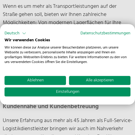
Wenn es um mehr als Transportleistungen auf der
Straße gehen soll, bieten wir Ihnen zahlreiche
Möglichkeiten: Von modernen Lagerflächen für Ihre
Produktionsüberschüsse über effiziente
Deutsch
Datenschutzbestimmungen
Kommissionierung und Palettierung bis hin zu
Wir verwenden Cookies
eingehender Logistikberatung auf Augenhöhe erhalten
Wir können diese zur Analyse unserer Besucherdaten platzieren, um unsere
Webseite zu verbessern, personalisierte Inhalte anzuzeigen und Ihnen ein
Sie bei uns Ihre Logistiklösung aus einer Hand.
großartiges Webseiten-Erlebnis zu bieten. Für weitere Informationen zu den von
uns verwendeten Cookies öffnen Sie die Einstellungen.
Ablehnen
Alle akzeptieren
Einstellungen
Kundennähe und Kundenbetreuung
Unsere Erfahrung aus mehr als 45 Jahren als Full-Service-
Logistikdienstleister bringen wir auch im Nahverkehr