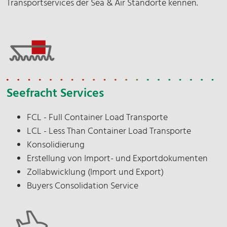
Transportservices der Sea & Air Standorte kennen.
Name
E-Mail*
Seefracht Services
Unternehmen*
FCL - Full Container Load Transporte
Datenschutz*
LCL - Less Than Container Load Transporte
Konsolidierung
Ich stimme zu, dass meine Angaben zur
Erstellung von Import- und Exportdokumenten
Beantwortung meiner Anfrage erhoben und
Zollabwicklung (Import und Export)
verarbeitet werden.
Buyers Consolidation Service