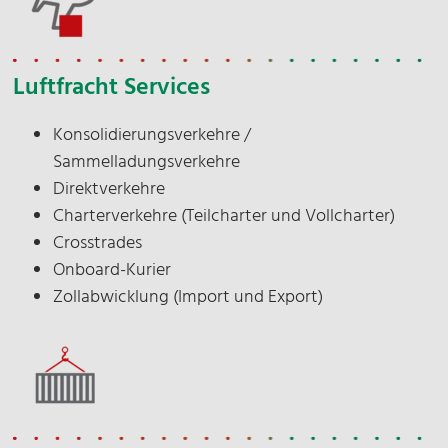
Hinweis: Sie können Ihre Einwilligung jederzeit für
Luftfracht Services
die Zukunft per E-Mail an
info@nosta.de
widerrufen. Detaillierte Informationen zum
Konsolidierungsverkehre /
Umgang mit Nutzerdaten finden Sie in unserer
Sammelladungsverkehre
Datenschutzerklärung
.
Direktverkehre
Charterverkehre (Teilcharter und Vollcharter)
Crosstrades
Anmelden
Onboard-Kurier
Zollabwicklung (Import und Export)
*Pflichtfeld