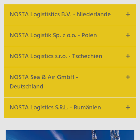
NOSTA Logististics B.V. - Niederlande
Amsterdam
NOSTA Logistik Sp. z o.o. - Polen
Sopot
NOSTA Logistics s.r.o. - Tschechien
Prag
NOSTA Sea & Air GmbH -
Deutschland
Seevetal
NOSTA Logistics S.R.L. - Rumänien
Cluj-Napoca
Luftfracht Services